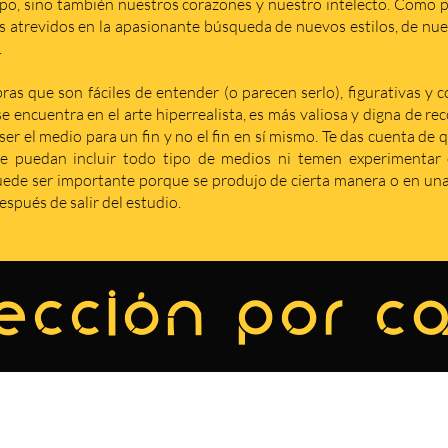
po, sino también nuestros corazones y nuestro intelecto. Como p
s atrevidos en la apasionante búsqueda de nuevos estilos, de nuev
.
as que son fáciles de entender (o parecen serlo), figurativas y 
se encuentra en el arte hiperrealista, es más valiosa y digna de r
er el medio para un fin y no el fin en sí mismo. Te das cuenta de 
e puedan incluir todo tipo de medios ni temen experimentar c
de ser importante porque se produjo de cierta manera o en una 
spués de salir del estudio.
ección por c