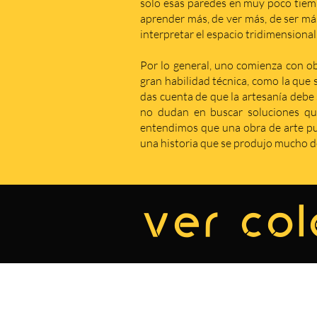
solo esas paredes en muy poco tiem
aprender más, de ver más, de ser má
interpretar el espacio tridimensional
Por lo general, uno comienza con obr
gran habilidad técnica, como la que 
das cuenta de que la artesanía debe s
no dudan en buscar soluciones qu
entendimos que una obra de arte pue
una historia que se produjo mucho de
ver col