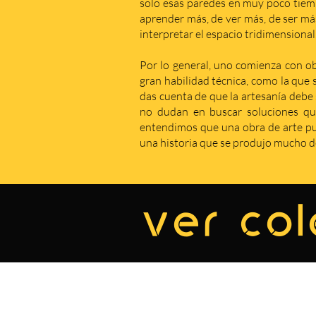
solo esas paredes en muy poco tiem
aprender más, de ver más, de ser má
interpretar el espacio tridimensional
Por lo general, uno comienza con obr
gran habilidad técnica, como la que 
das cuenta de que la artesanía debe s
no dudan en buscar soluciones qu
entendimos que una obra de arte pue
una historia que se produjo mucho de
ver col