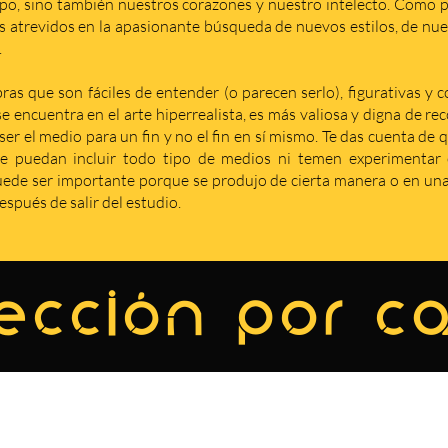
po, sino también nuestros corazones y nuestro intelecto. Como p
s atrevidos en la apasionante búsqueda de nuevos estilos, de nuev
.
as que son fáciles de entender (o parecen serlo), figurativas y 
se encuentra en el arte hiperrealista, es más valiosa y digna de r
er el medio para un fin y no el fin en sí mismo. Te das cuenta de 
e puedan incluir todo tipo de medios ni temen experimentar c
de ser importante porque se produjo de cierta manera o en una 
spués de salir del estudio.
ección por c