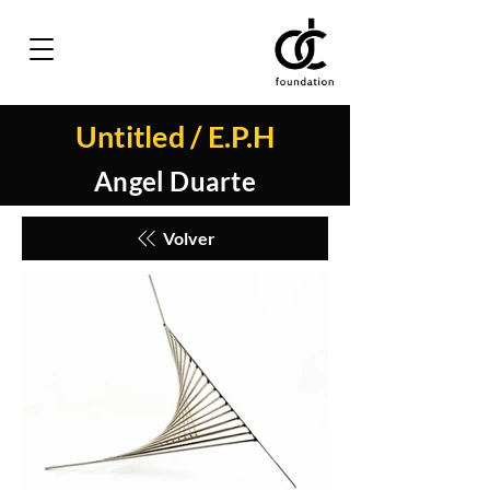
Untitled / E.P.H
Angel Duarte
Volver