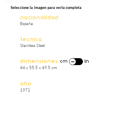
Seleccione la imagen para verla completa
Nacionalidad
España
Técnica
Stainless Steel
Dimensiones
in
cm
44 x 55.5 x 49.5 cm
Año
1971
biografía del artista