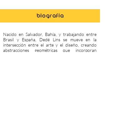
biografía
Nacido en Salvador, Bahía, y trabajando entre
Brasil y España, Dedé Lins se mueve en la
intersección entre el arte y el diseño, creando
abstracciones geométricas que incorporan
influencias de la arquitectura, el arte urbano y la
moda. Su obra combina con fluidez técnicas
digitales y analógicas, utilizando materiales como
cuero, aluminio, caucho y madera para crear
composiciones visualmente impactantes.
Con una base en el minimalismo, la tradición del
arte concreto brasileño y las influencias artísticas
africanas, su trabajo ha sido expuesto en Brasil,
España, Estados Unidos, Luxemburgo y Angola.
Ha participado en numerosas exposiciones
individuales y colectivas, entre ellas: Utopias e
Distopias en el MAM-BA, Salvador; Streamline en
Galería Zielinsky, Barcelona; Carpintaria para
Todos en Fortes D’Aloia & Gabriel, Río de Janeiro;
Cor Apropriada en Galeria Arte Hall, São Paulo;