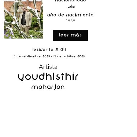
nacionalidad
Italia
año de nacimiento
1969
Leer Más
Residente # 04
5 de Septiembre, 2023 - 17 de Octubre, 2023
Artista
Youdhisthir
Maharjan
nacionalidad
Nepal
año de nacimiento
1984
Leer Más