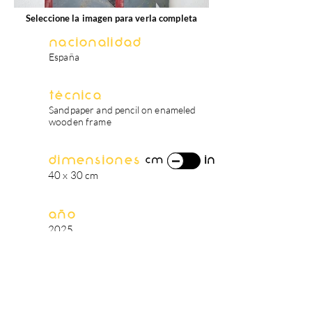
Seleccione la imagen para verla completa
Nacionalidad
España
Técnica
Sandpaper and pencil on enameled
wooden frame
Dimensiones
in
cm
40 x 30 cm
Año
2025
biografía del artista