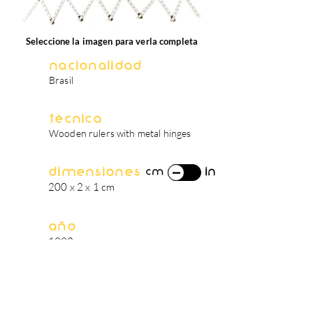
Seleccione la imagen para verla completa
Nacionalidad
Brasil
Técnica
Wooden rulers with metal hinges
Dimensiones
in
cm
200 x 2 x 1 cm
Año
1992
biografía del artista