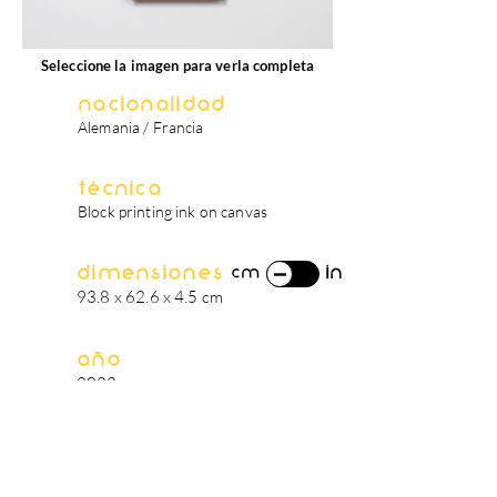
Seleccione la imagen para verla completa
Nacionalidad
Alemania / Francia
Técnica
Block printing ink on canvas
Dimensiones
in
cm
93.8 x 62.6 x 4.5 cm
Año
2022
biografía del artista