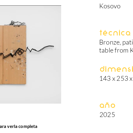
Kosovo
Técnica
Bronze, pat
table from 
Dimens
143 x 253 x
Año
2025
ara verla completa