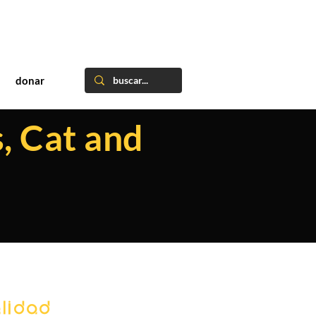
donar
, Cat and
lidad