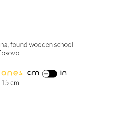
ina, found wooden school
Kosovo
iones
cm
in
 15 cm