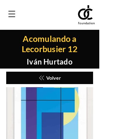
Acomulando a
Lecorbusier 12
Iván Hurtado
Volver