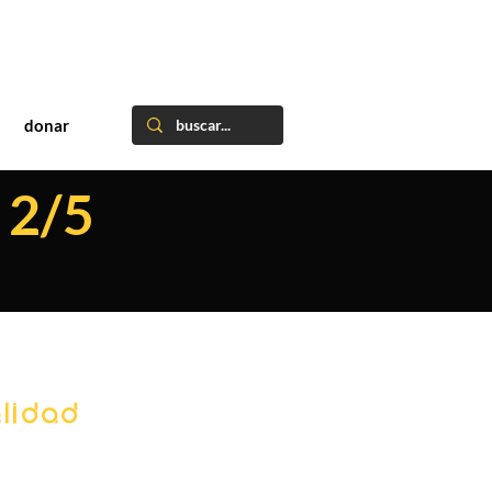
donar
 2/5
lidad