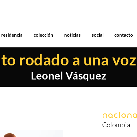
residencia
colección
noticias
social
contacto
to rodado a una voz
Leonel Vásquez
Naciona
Colombia