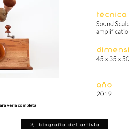
Técnica
Sound Sculp
amplificati
Dimens
45 x 35 x 5
Año
2019
ara verla completa
biografía del artista