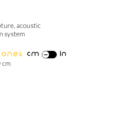
ture, acoustic
on system
iones
cm
in
0 cm