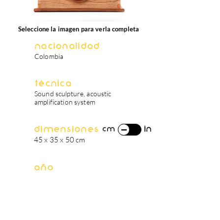
Seleccione la imagen para verla completa
Nacionalidad
Colombia
Técnica
Sound sculpture, acoustic
amplification system
Dimensiones
in
cm
45 x 35 x 50 cm
Año
2019
biografía del artista