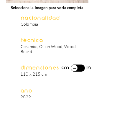
Seleccione la imagen para verla completa
Nacionalidad
Colombia
Técnica
Ceramics, Oil on Wood, Wood
Board
Dimensiones
in
cm
110 x 215 cm
Año
2022
biografía del artista