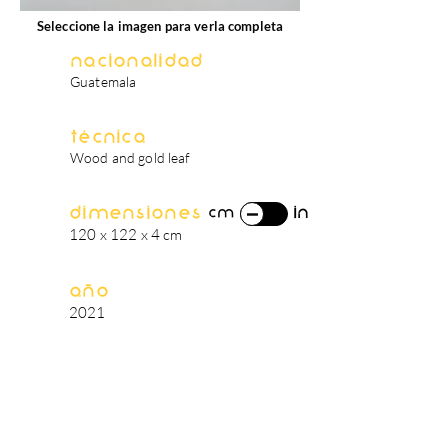
Seleccione la imagen para verla completa
Nacionalidad
Guatemala
Técnica
Wood and gold leaf
Dimensiones
in
cm
120 x 122 x 4 cm
Año
2021
biografía del artista