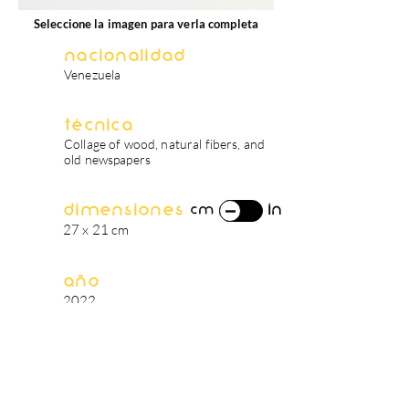
Seleccione la imagen para verla completa
Nacionalidad
Venezuela
Técnica
Collage of wood, natural fibers, and
old newspapers
Dimensiones
in
cm
27 x 21 cm
Año
2022
biografía del artista