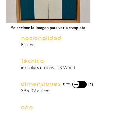
Seleccione la imagen para verla completa
Nacionalidad
España
Técnica
ink colors on canvas & Wood
Dimensiones
in
cm
39 x 39 x 7 cm
Año
2002
biografía del artista