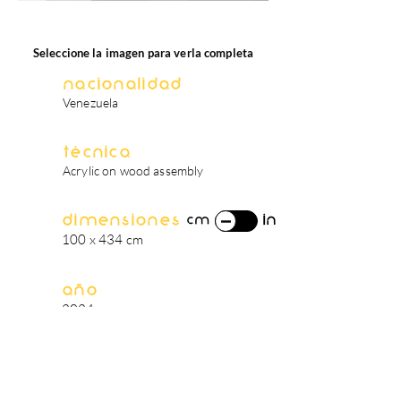
Seleccione la imagen para verla completa
Nacionalidad
Venezuela
Técnica
Acrylic on wood assembly
Dimensiones
in
cm
100 x 434 cm
Año
2024
biografía del artista