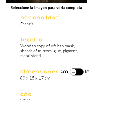
Seleccione la imagen para verla completa
Nacionalidad
Francia
Técnica
Wooden copy of African mask,
shards of mirrors, glue, pigment,
metal stand
Dimensiones
in
cm
89 x 15 x 17 cm
Año
2024
biografía del artista