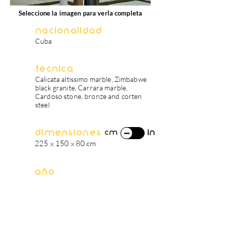
Seleccione la imagen para verla completa
Nacionalidad
Cuba
Técnica
Calicata altissimo marble, Zimbabwe
black granite, Carrara marble,
Cardoso stone, bronze and corten
steel
Dimensiones
in
cm
225 x 150 x 80 cm
Año
2021
biografía del artista