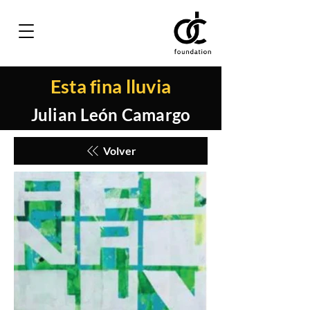
Esta fina lluvia
Julian León Camargo
Volver