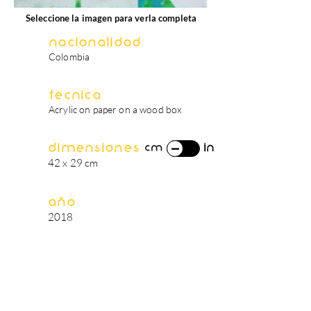
Seleccione la imagen para verla completa
Nacionalidad
Colombia
Técnica
Acrylic on paper on a wood box
Dimensiones
in
cm
42 x 29 cm
Año
2018
biografía del artista