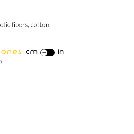
etic fibers, cotton
iones
cm
in
m