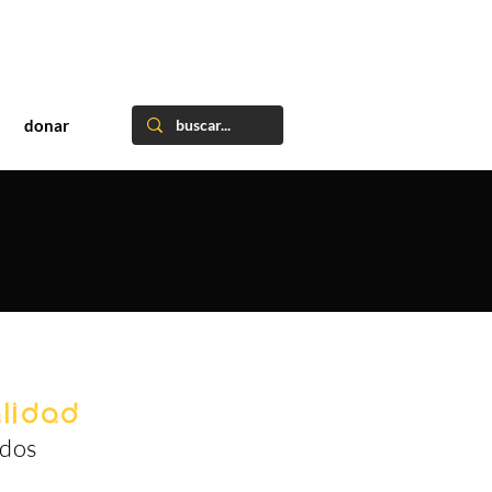
donar
lidad
idos