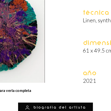
Técnica
Linen, synth
Dimens
61 x 49.5 c
Año
2021
ara verla completa
biografía del artista