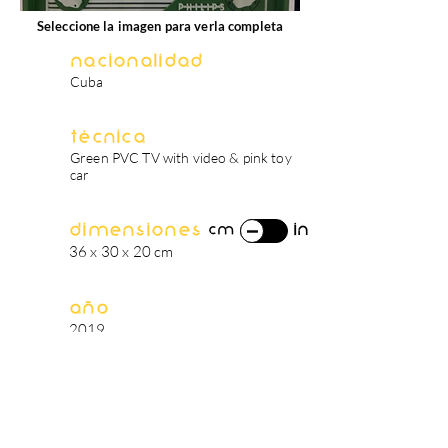
Seleccione la imagen para verla completa
Nacionalidad
Cuba
Técnica
Green PVC TV with video & pink toy
car
Dimensiones
in
cm
36 x 30 x 20 cm
Año
2019
biografía del artista