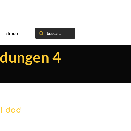
donar
ndungen 4
lidad