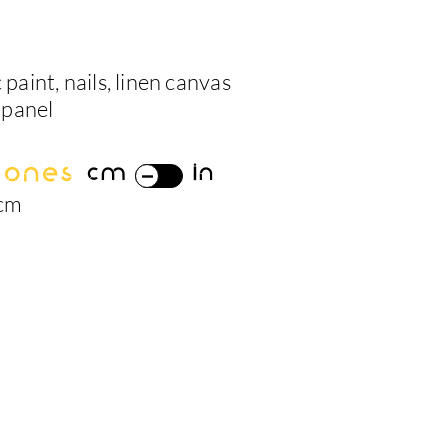
 paint, nails, linen canvas
 panel
iones
cm
in
 cm