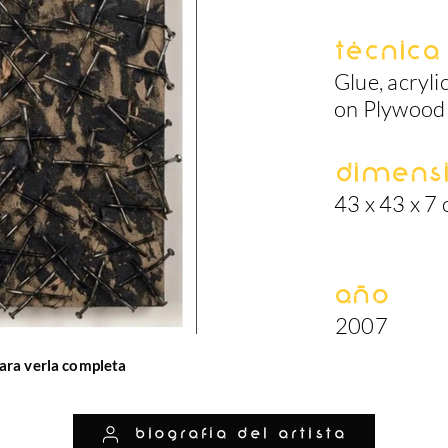
Técnica
Glue, acrylic
on Plywood
Dimens
43 x 43 x 7
Año
2007
ara verla completa
biografía del artista