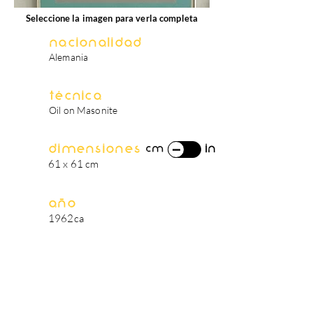
Seleccione la imagen para verla completa
Nacionalidad
Alemania
Técnica
Oil on Masonite
Dimensiones
in
cm
61 x 61 cm
Año
1962ca
biografía del artista