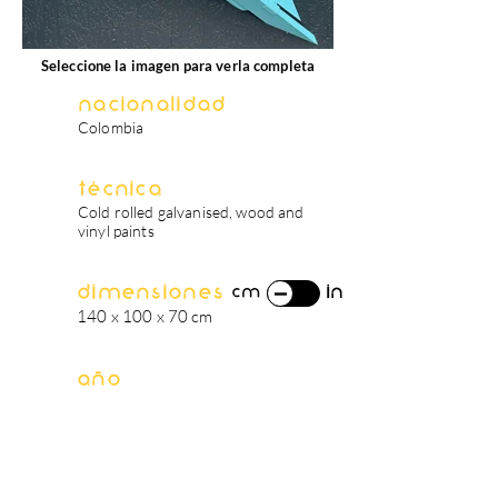
Seleccione la imagen para verla completa
Nacionalidad
Colombia
Técnica
Cold rolled galvanised, wood and
vinyl paints
Dimensiones
in
cm
140 x 100 x 70 cm
Año
2025
biografía del artista