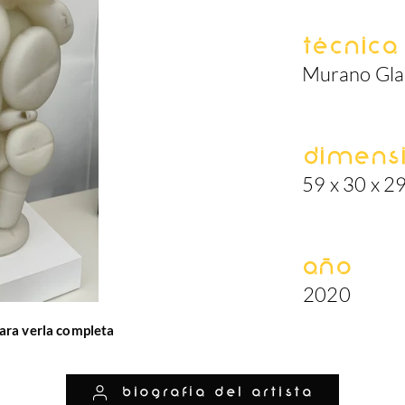
Técnica
Murano Gla
Dimens
59 x 30 x 2
Año
2020
ara verla completa
biografía del artista