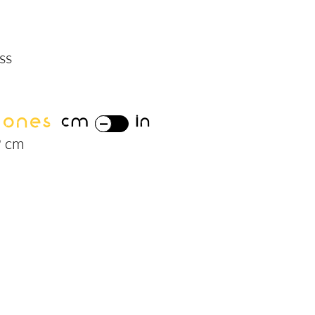
ss
iones
cm
in
9 cm