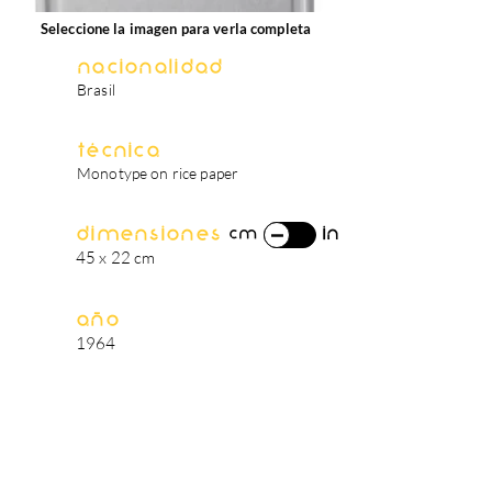
Seleccione la imagen para verla completa
Nacionalidad
Brasil
Técnica
Monotype on rice paper
Dimensiones
in
cm
45 x 22 cm
Año
1964
biografía del artista