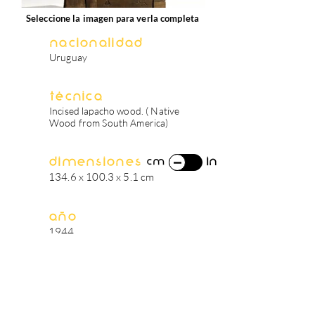
Seleccione la imagen para verla completa
Nacionalidad
Uruguay
Técnica
Incised lapacho wood. ( Native
Wood from South America)
Dimensiones
in
cm
134.6 x 100.3 x 5.1 cm
Año
1944
biografía del artista