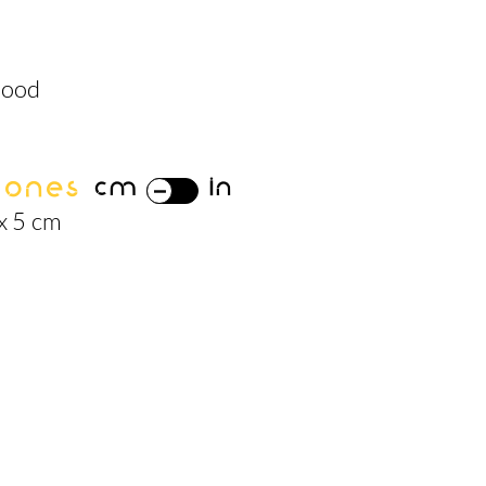
wood
iones
cm
in
x 5 cm