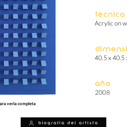
Técnica
Acrylic on 
Dimens
40.5 x 40.5 
Año
2008
ara verla completa
biografía del artista