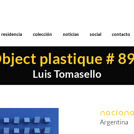
residencia
colección
noticias
social
contacto
bject plastique # 8
Luis Tomasello
Naciona
Argentina