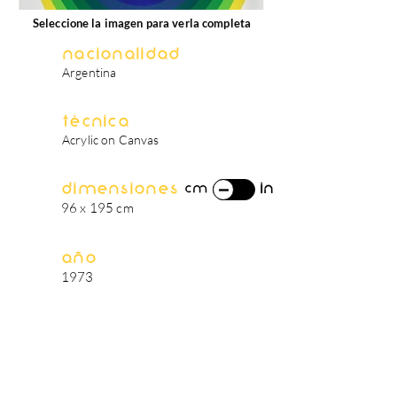
Seleccione la imagen para verla completa
Nacionalidad
Argentina
Técnica
Acrylic on Canvas
Dimensiones
in
cm
96 x 195 cm
Año
1973
biografía del artista