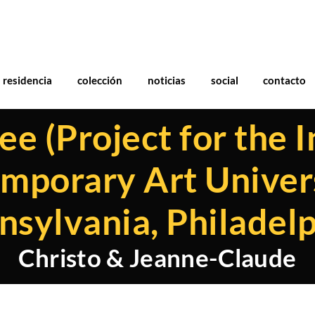
residencia
colección
noticias
social
contacto
e (Project for the I
mporary Art Univers
nsylvania, Philadelp
Christo & Jeanne-Claude