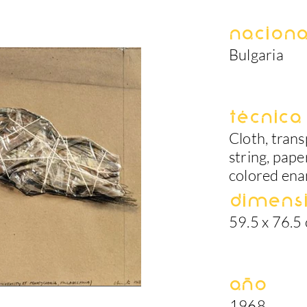
Naciona
Bulgaria
Técnica
Cloth, tran
string, pape
colored ena
Dimens
59.5 x 76.5
Año
1968