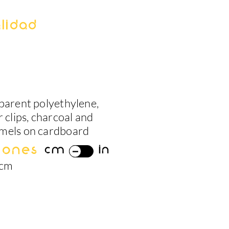
lidad
sparent polyethylene,
r clips, charcoal and
mels on cardboard
iones
cm
in
 cm