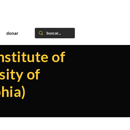
donar
nstitute of
ity of
hia)