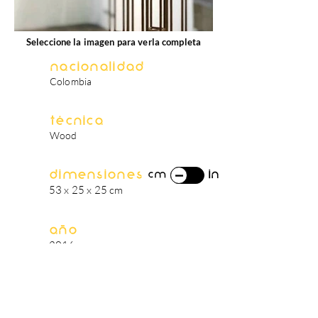
Seleccione la imagen para verla completa
Nacionalidad
Colombia
Técnica
Wood
Dimensiones
in
cm
53 x 25 x 25 cm
Año
2016
biografía del artista