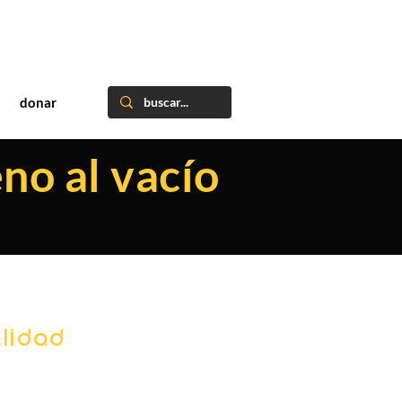
donar
no al vacío
lidad