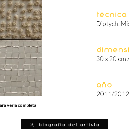
Técnica
Diptych. M
Dimens
30 x 20 cm 
Año
2011/201
ara verla completa
biografía del artista