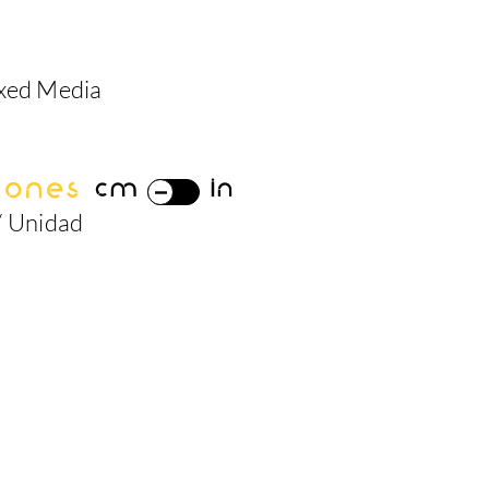
ixed Media
iones
cm
in
/ Unidad
2