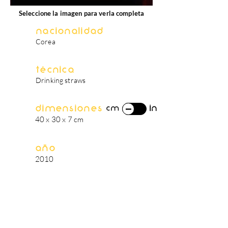
Seleccione la imagen para verla completa
Nacionalidad
Corea
Técnica
Drinking straws
Dimensiones
in
cm
40 x 30 x 7 cm
Año
2010
biografía del artista