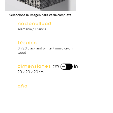
Seleccione la imagen para verla completa
Nacionalidad
Alemania / Francia
Técnica
3,923 black and white 7 mm dice on
wood
Dimensiones
in
cm
20 x 20 x 20 cm
Año
2021
biografía del artista