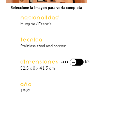
Seleccione la imagen para verla completa
Nacionalidad
Hungría / Francia
Técnica
Stainless steel and copper,
Dimensiones
in
cm
32.5 x 8 x 41.5 cm
Año
1992
biografía del artista