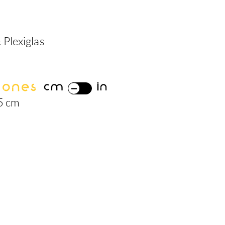
 Plexiglas
iones
cm
in
.5 cm