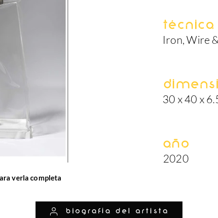
Técnica
Iron, Wire &
Dimens
30 x 40 x 6
Año
2020
ara verla completa
biografía del artista