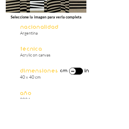
Seleccione la imagen para verla completa
Nacionalidad
Argentina
Técnica
Acrylic on canvas
Dimensiones
in
cm
40 x 40 cm
Año
2024
biografía del artista