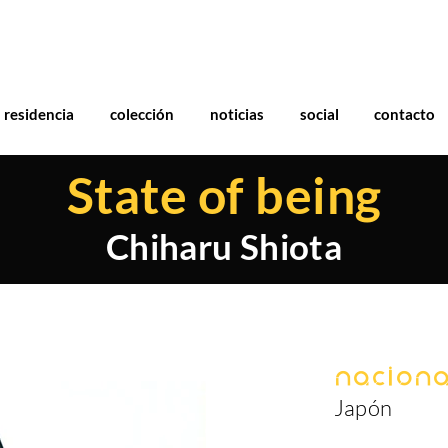
residencia
colección
noticias
social
contacto
State of being
Chiharu Shiota
Naciona
Japón