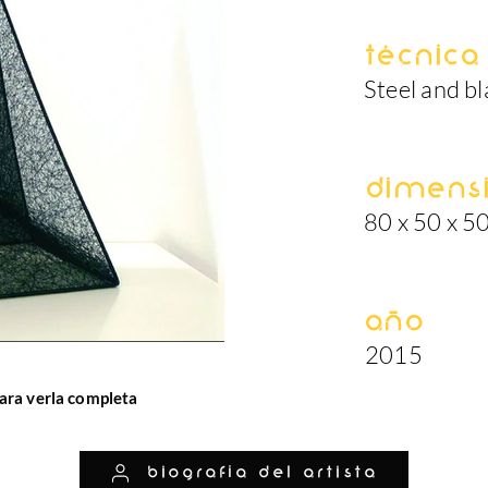
Técnica
Steel and b
Dimens
80 x 50 x 5
Año
2015
ara verla completa
biografía del artista