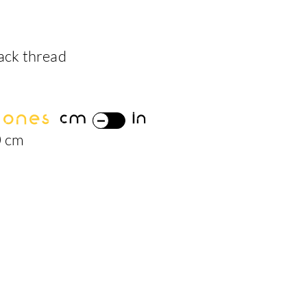
lack thread
iones
cm
in
0 cm