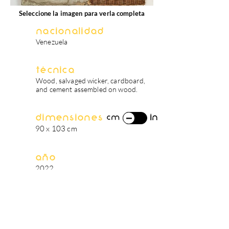
Fuera
de
Seleccione la imagen para verla completa
la
galería
Nacionalidad
Venezuela
Técnica
Wood, salvaged wicker, cardboard,
and cement assembled on wood.
Dimensiones
in
cm
90 x 103 cm
Año
2022
biografía del artista