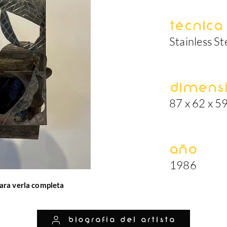
Técnica
Stainless St
Dimens
87 x 62 x 5
Año
1986
ara verla completa
biografía del artista