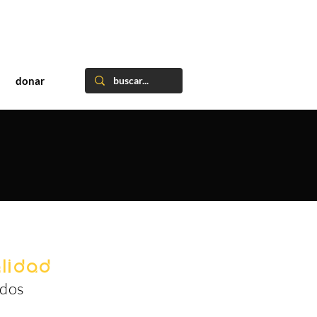
donar
lidad
idos