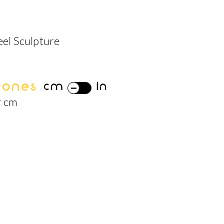
eel Sculpture
iones
cm
in
9 cm