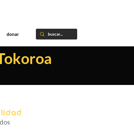
donar
 Tokoroa
lidad
idos