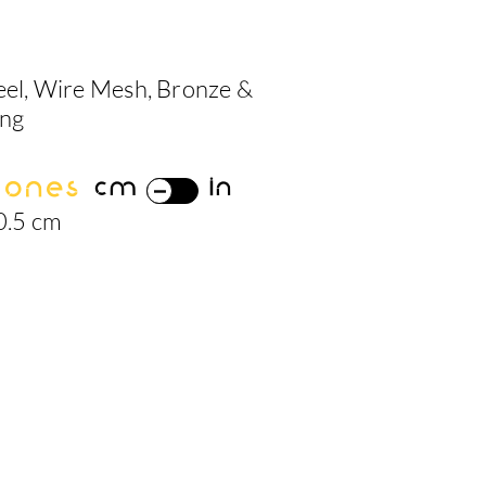
teel, Wire Mesh, Bronze &
ing
iones
cm
in
0.5 cm