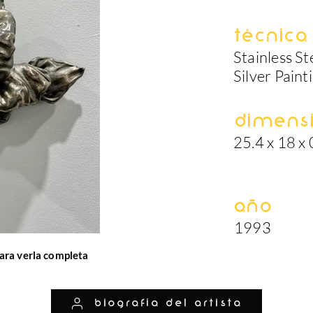
Técnica
Stainless S
Silver Paint
Dimens
25.4 x 18 x 
Año
1993
ara verla completa
biografía del artista