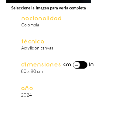
Seleccione la imagen para verla completa
Nacionalidad
Colombia
Técnica
Acrylic on canvas
Dimensiones
in
cm
80 x 80 cm
Año
2024
biografía del artista