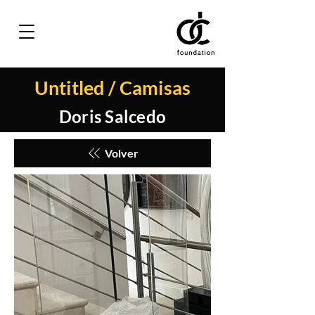
Untitled / Camisas
Doris Salcedo
Volver