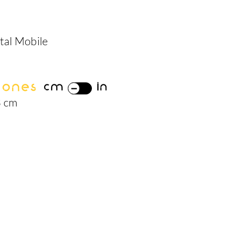
al Mobile
iones
cm
in
3 cm