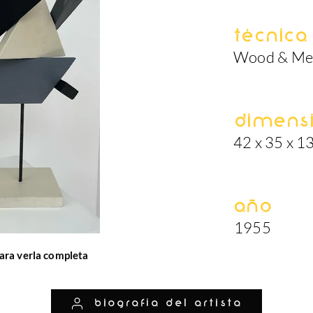
Técnica
Wood & Met
Dimens
42 x 35 x 1
Año
1955
ara verla completa
biografía del artista