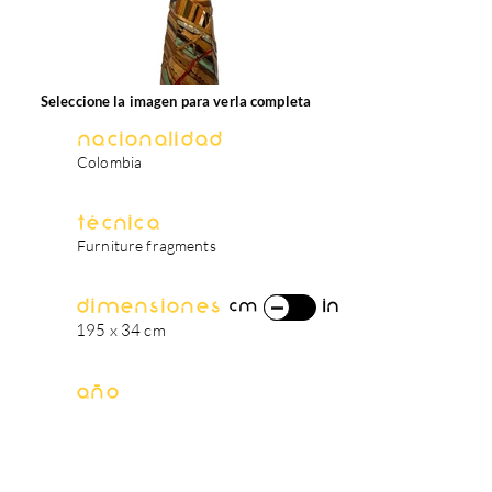
Seleccione la imagen para verla completa
Nacionalidad
Colombia
Técnica
Furniture fragments
Dimensiones
in
cm
195 x 34 cm
Año
2018
biografía del artista