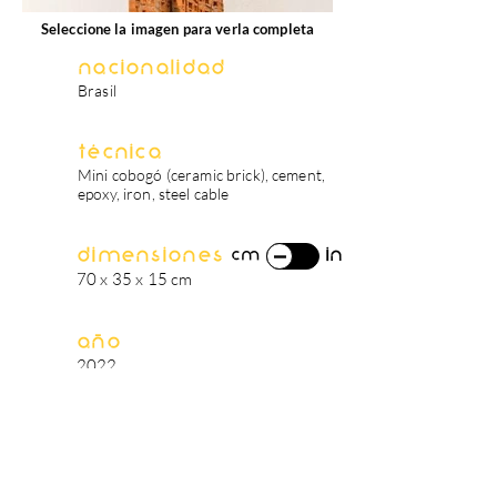
Seleccione la imagen para verla completa
Nacionalidad
Brasil
Técnica
Mini cobogó (ceramic brick), cement,
epoxy, iron, steel cable
Dimensiones
in
cm
70 x 35 x 15 cm
Año
2022
biografía del artista