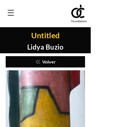
Untitled
Lidya Buzio
Volver