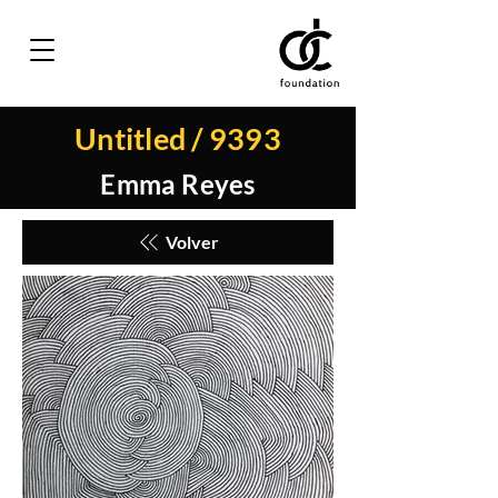
Untitled / 9393
Emma Reyes
Volver