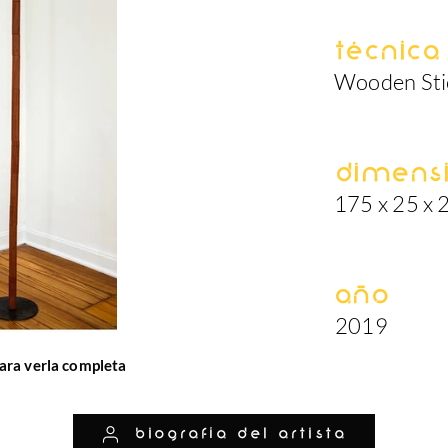
Técnica
Wooden Stic
Dimens
175 x 25 x 
Año
2019
ara verla completa
biografía del artista