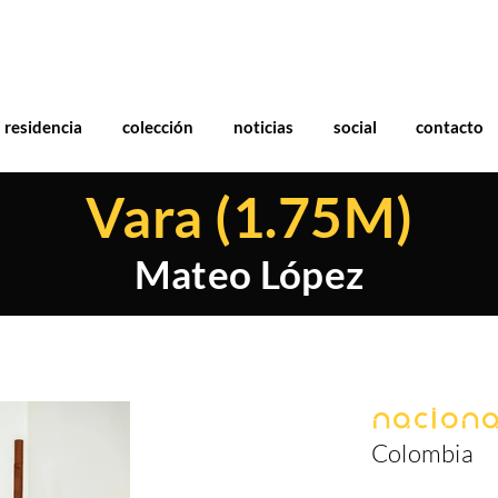
residencia
colección
noticias
social
contacto
Vara (1.75M)
Mateo López
Naciona
Colombia