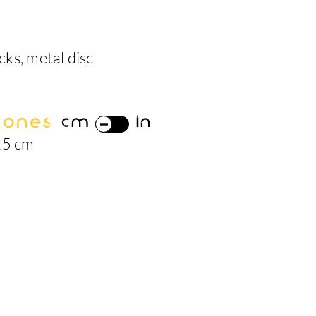
ks, metal disc
iones
cm
in
25 cm